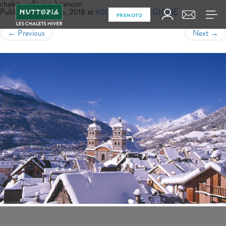
chalets-vallouise-briancon
Published
13 Giugno, 2018
at
600 × 400
in
REGIONE
PRENOTO
←
Previous
Next
→