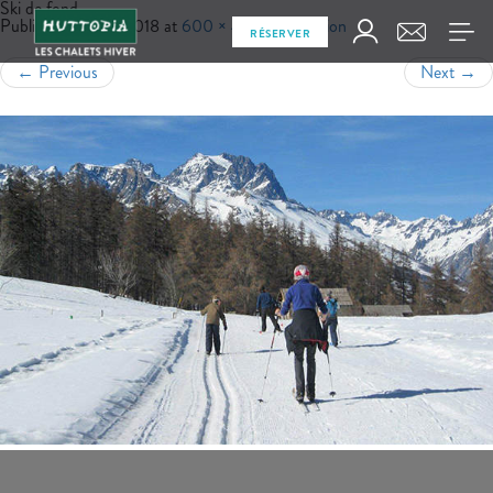
Ski de fond
Published
juin 13, 2018
at
600 × 400
in
La région
RÉSERVER
←
Previous
Next
→