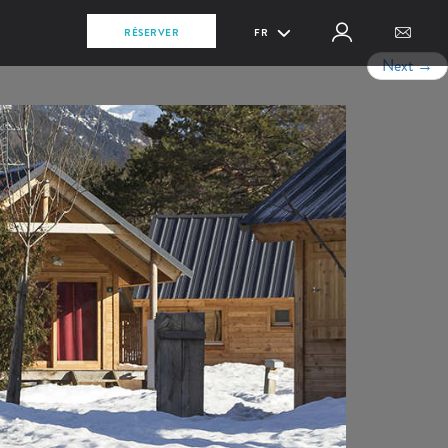
RÉSERVER
FR
Next
→