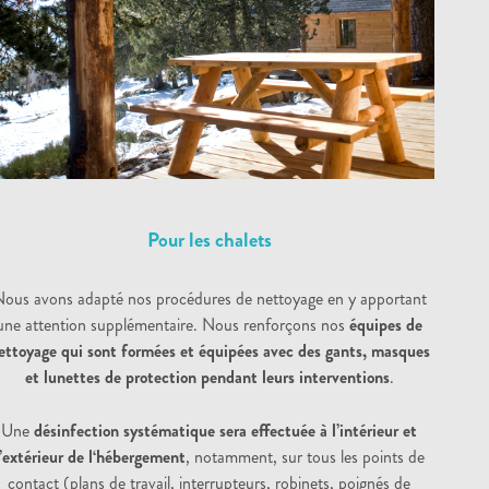
Pour les chalets
ous avons adapté nos procédures de nettoyage en y apportant
une attention supplémentaire. Nous renforçons nos
équipes de
ettoyage qui sont formées et équipées avec des gants, masques
et lunettes de protection pendant leurs interventions
.
Une
désinfection systématique sera effectuée à l’intérieur et
l’extérieur de l‘hébergement
, notamment, sur tous les points de
contact (plans de travail, interrupteurs, robinets, poignés de