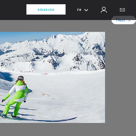
RÉSERVER
FR
Next
→