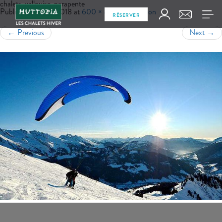
chalets-vallouise-parapente
Published
juin 13, 2018
at
600 × 400
in
La région
RÉSERVER
←
Previous
Next
→