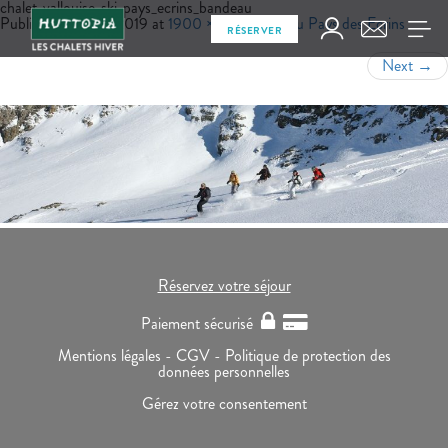
chalet_vallouise_ski_pays_ecrins_bandeau
Published
juin 24, 2019
at
1900 × 500
in
Ski au Pays des Ecrins
RÉSERVER
Next
→
Réservez votre séjour
Paiement sécurisé
Mentions légales -
CGV -
Politique de protection des
données personnelles
Gérez votre consentement