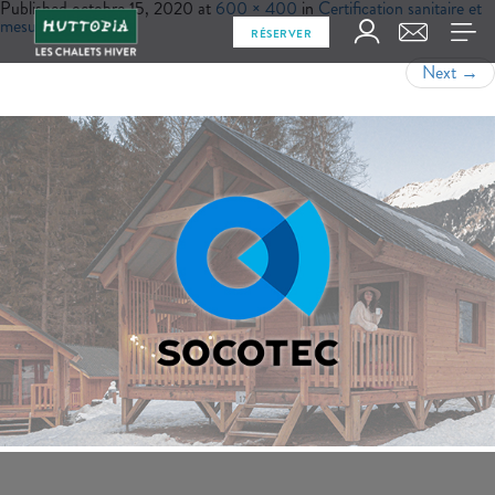
Published
octobre 15, 2020
at
600 × 400
in
Certification sanitaire et
mesures d’hygiène
RÉSERVER
Next
→