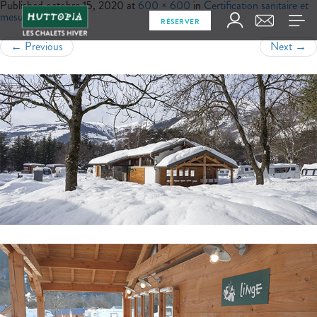
Published
octobre 15, 2020
at
600 × 600
in
Certification sanitaire et
mesures d’hygiène
RÉSERVER
←
Previous
Next
→